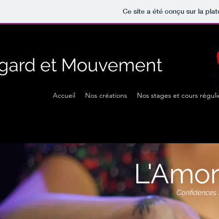
Ce site a été conçu sur la pla
gard et Mouvement
Accueil
Nos créations
Nos stages et cours réguli
L'Amor
Confidences s