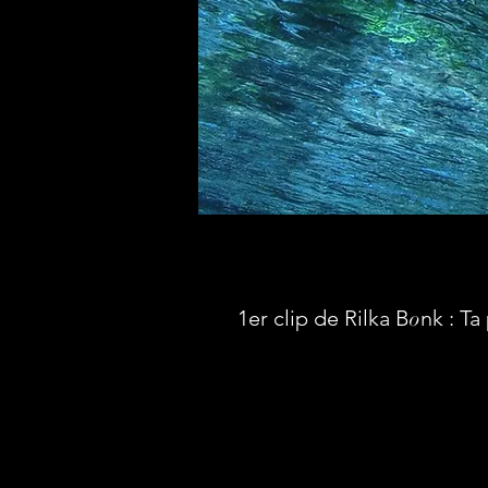
1er clip de Rilka B
o
nk : Ta