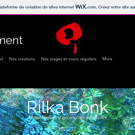
lateforme de création de sites internet
.com
. Créez votre site au
ment
il
Nos créations
Nos stages et cours réguliers
More
Rilka Bonk
Molletoniques à géométries extensives